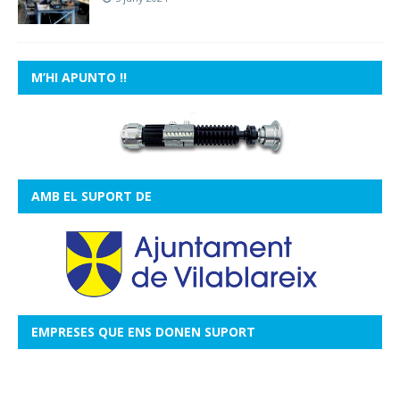
M’HI APUNTO !!
AMB EL SUPORT DE
EMPRESES QUE ENS DONEN SUPORT