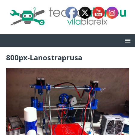
800px-Lanostraprusa